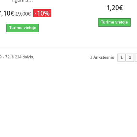
1,20€
7,10€
-10%
19,00€
Turime vietoje
Turime vietoje
 - 72 iš 214 dalykų
Ankstesnis
1
2