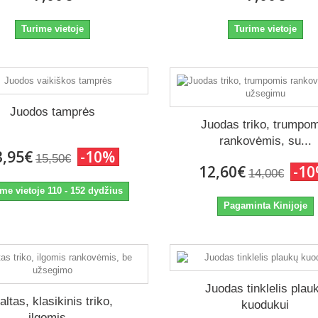
Turime vietoje
Turime vietoje
Juodos tamprės
Juodas triko, trumpo
rankovėmis, su...
3,95€
-10%
15,50€
12,60€
-1
14,00€
me vietoje 110 - 152 dydžius
Pagaminta Kinijoje
Juodas tinklelis plau
altas, klasikinis triko,
kuodukui
ilgomis...