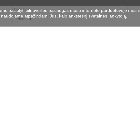
ums pasiūlyti pilnavertes paslaugas mūsų interneto parduotuvėje mes 
naudojame atpažindami Jus, kaip ankstesnį svetainės lankytoją.
Paieška