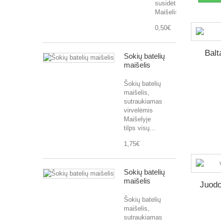
susidėti
Maišelis...
0,50€
Balt
Šokių batelių
maišelis
Šokių batelių
maišelis,
sutraukiamas
virvelėmis
Maišelyje
tilps visų...
1,75€
Šokių batelių
maišelis
Juodo
Šokių batelių
maišelis,
sutraukiamas