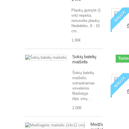
Plaukų gumytė (1
NAUJA
vnt) nepeša,
nesuvelia plaukų
Nedidelės, 8 - 10
Š
cm...
1,00€
Šokių batelių
Turim
maišelis
Šokių batelių
NAUJA
maišelis,
sutraukiamas
virvelėmis
Š
Maišelyje
tilps visų...
2,00€
Medžiaginis