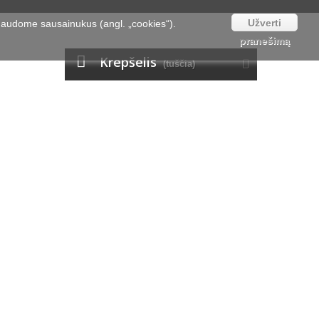
Užverti
naudome sausainukus (angl. „cookies“).
pranešimą
Krepšelis
(tuščia)