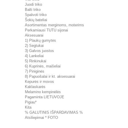
Juodi triko
Balti triko
Spalvoti triko
Šokių bateliai
Asortimentas merginoms, moterims
Perkamiausi TUTU sijonai
Aksesuarai
1) Plaukų gumytės
2) Segtukai
3) Galvos juostos
4) Lankeliai
5) Rinkinukai
6) Kuprinės, maišeliai
7) Piniginės
8) Papuošalai ir kt. aksesuarai
Kepurės ir movos
Kaklaskarės
Melamino kempinėlės
Pagaminta LIETUVOJE
Pigiau*
Kita
% GALUTINIS IŠPARDAVIMAS %
Atsiliepimai * FOTO