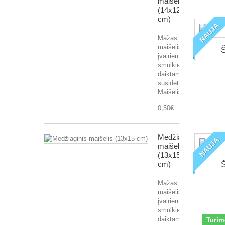
maišelis
(14x12
cm)
NAUJA
Mažas
maišelis
Š
įvairiems
smulkiems
daiktams
susidėti
Maišelis...
0,50€
Medžiaginis
NAUJA
maišelis
(13x15
cm)
Š
Mažas
maišelis
įvairiems
smulkiems
daiktams
Turim