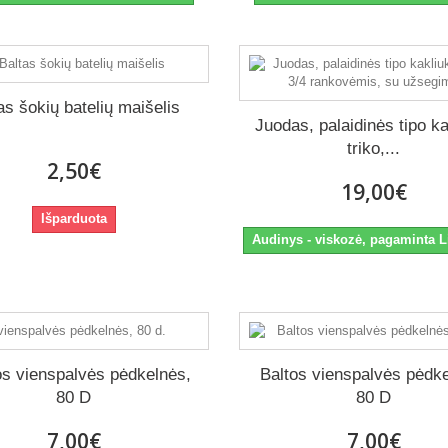
as šokių batelių maišelis
Juodas, palaidinės tipo k
triko,...
2,50€
19,00€
Išparduota
Audinys - viskozė, pagaminta L
s vienspalvės pėdkelnės,
Baltos vienspalvės pėdk
80 D
80 D
7,00€
7,00€