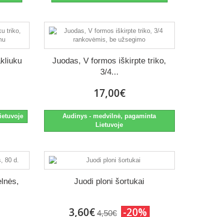
akliuku
Juodas, V formos iškirpte triko,
3/4...
17,00€
ietuvoje
Audinys - medvilnė, pagaminta
Lietuvoje
elnės,
Juodi ploni šortukai
3,60€
-20%
4,50€