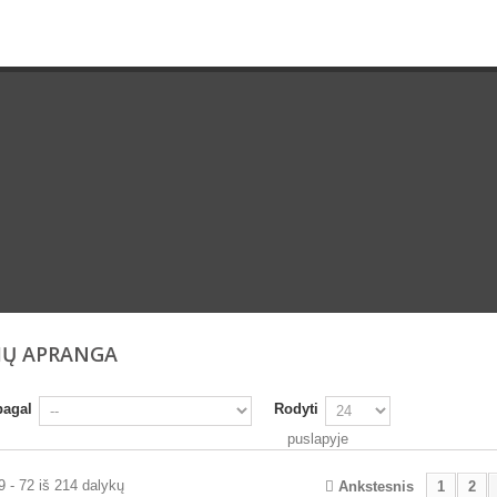
KIŲ APRANGA
pagal
Rodyti
puslapyje
 - 72 iš 214 dalykų
Ankstesnis
1
2