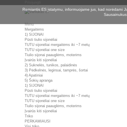
Prisijungti
Remiantis ES įstatymu, informuojame jus, kad norėdami J
Sausainukus 
Menu
Mergaitėms
1) SIJONAI
Pūsti tiulio sijonėliai
TUTU sijonėliai mergaitėms iki ~7 metų
TUTU sijonėliai one size
Tiulio sijonai paauglėms, moterims
Įvairūs kiti sijonėliai
2) Suknelės, tunikos, palaidinės
3) Pėdkelnės, leginsai, tamprės, šortai
4) Apatiniai
5) Šokių apranga
1) SIJONAI
Pūsti tiulio sijonėliai
TUTU sijonėliai mergaitėms iki ~7 metų
TUTU sijonėliai one size
Tiulio sijonai paauglėms, moterims
Įvairūs kiti sijonėliai
Triko
PERKAMIAUSI
Visi triko