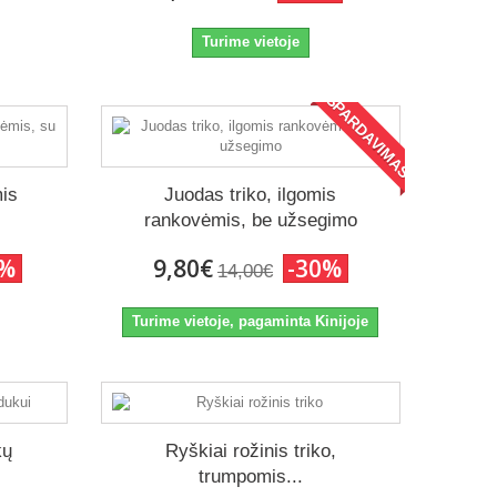
Turime vietoje
IŠPARDAVIMAS!
mis
Juodas triko, ilgomis
rankovėmis, be užsegimo
0%
9,80€
-30%
14,00€
Turime vietoje, pagaminta Kinijoje
kų
Ryškiai rožinis triko,
trumpomis...