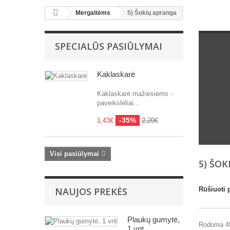
Mergaitėms
5) Šokių apranga
SPECIALŪS PASIŪLYMAI
Kaklaskarė
Kaklaskarė mažiesiems -
paveikslėliai...
-35%
1,43€
2,20€
Visi pasiūlymai
5) ŠO
NAUJOS PREKĖS
Rūšiuoti 
Plaukų gumytė,
Rodoma 49
1 vnt