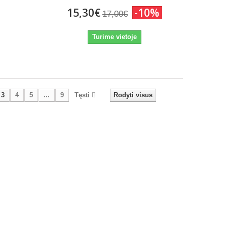
15,30€
-10%
17,00€
Turime vietoje
3
4
5
...
9
Tęsti
Rodyti visus