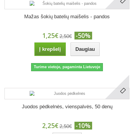
Mažas šokių batelių maišelis - pandos
1,25€
-50%
2,50€
Į krepšelį
Daugiau
Turime vietoje, pagaminta Lietuvoje
Juodos pėdkelnės, vienspalvės, 50 denų
2,25€
-10%
2,50€