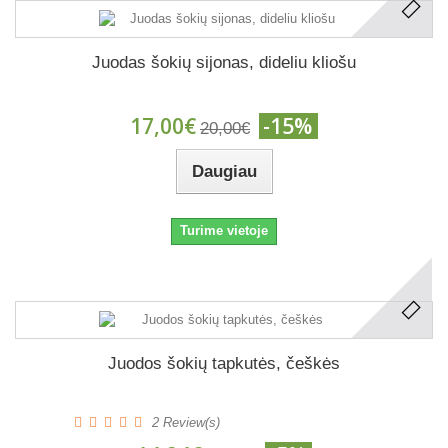
Juodas šokių sijonas, dideliu kliošu
17,00€
-15%
20,00€
Daugiau
Turime vietoje
Juodos šokių tapkutės, češkės
2
Review(s)