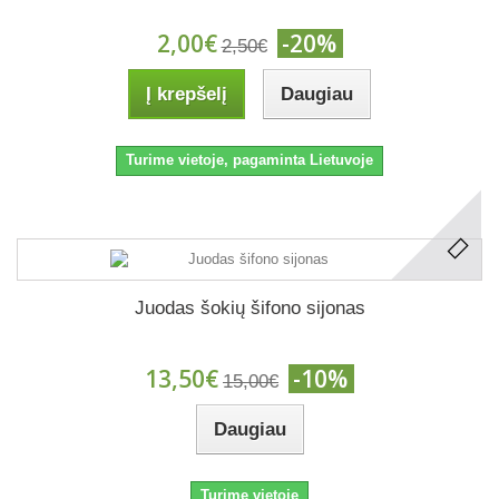
2,00€
-20%
2,50€
Į krepšelį
Daugiau
Turime vietoje, pagaminta Lietuvoje
Juodas šokių šifono sijonas
13,50€
-10%
15,00€
Daugiau
Turime vietoje