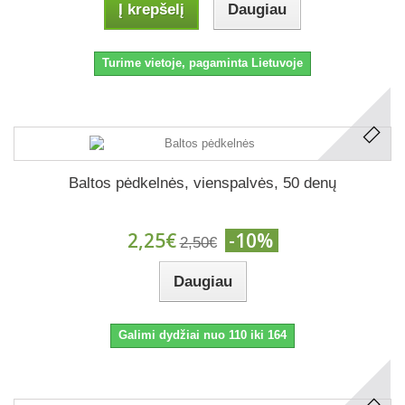
Į krepšelį
Daugiau
Turime vietoje, pagaminta Lietuvoje
Baltos pėdkelnės, vienspalvės, 50 denų
2,25€
-10%
2,50€
Daugiau
Galimi dydžiai nuo 110 iki 164