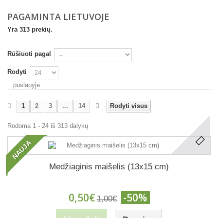
PAGAMINTA LIETUVOJE
Yra 313 prekių.
Rūšiuoti pagal
Rodyti
puslapyje
1
2
3
...
14
Rodyti visus
Rodoma 1 - 24 iš 313 dalykų
NAUJA
Medžiaginis maišelis (13x15 cm)
0,50€
-50%
1,00€