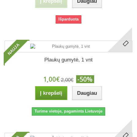
Į krepšelį
Daugiau
Išparduota
NAUJA
Plaukų gumytė, 1 vnt
1,00€
-50%
2,00€
Į krepšelį
Daugiau
Turime vietoje, pagaminta Lietuvoje