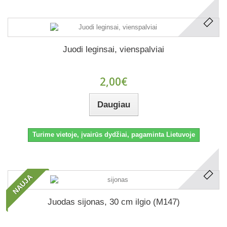
Juodi leginsai, vienspalviai
2,00€
Daugiau
Turime vietoje, įvairūs dydžiai, pagaminta Lietuvoje
NAUJA
Juodas sijonas, 30 cm ilgio (M147)