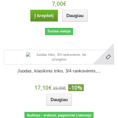
7,00€
Į krepšelį
Daugiau
Turime vietoje
Juodas, klasikinis triko, 3/4 rankovėmis,...
17,10€
-10%
19,00€
Daugiau
Audinys - viskozė, pagaminta Lietuvoje