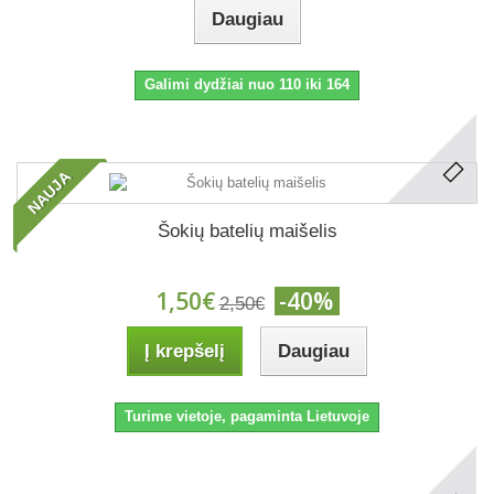
Daugiau
Galimi dydžiai nuo 110 iki 164
NAUJA
Šokių batelių maišelis
1,50€
-40%
2,50€
Į krepšelį
Daugiau
Turime vietoje, pagaminta Lietuvoje