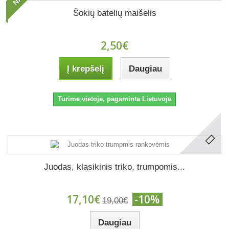
Šokių batelių maišelis
2,50€
Į krepšelį
Daugiau
Turime vietoje, pagaminta Lietuvoje
Juodas, klasikinis triko, trumpomis...
17,10€
-10%
19,00€
Daugiau