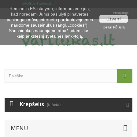
Remiantis ES įstatymu, informuojame jus,
Prisijungti
kad norėdami Jums pasiūlyti pilnavertes
Užverti
paslaugas mūsų interneto parduotuvėje mes
naudome sausainukus (angl. „cookies“).
pranešimą
Sausainukus naudojame atpažindami Jus,
kaip ankstesnį svetainės lankytoją.
Krepšelis
(tuščia)
MENU