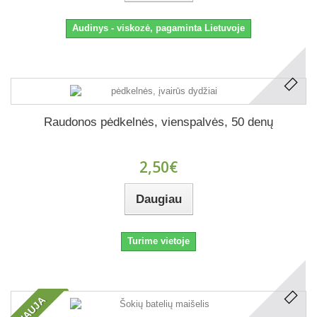
Audinys - viskozė, pagaminta Lietuvoje
Raudonos pėdkelnės, vienspalvės, 50 denų
2,50€
Daugiau
Turime vietoje
NAUJA