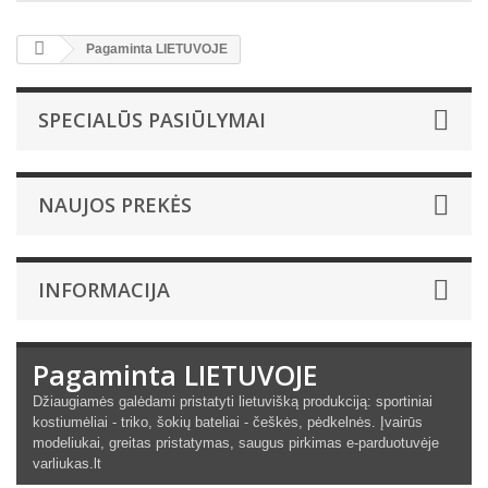
Pagaminta LIETUVOJE
SPECIALŪS PASIŪLYMAI
NAUJOS PREKĖS
INFORMACIJA
Pagaminta LIETUVOJE
Džiaugiamės galėdami pristatyti lietuvišką produkciją: sportiniai
kostiumėliai - triko, šokių bateliai - češkės, pėdkelnės. Įvairūs
modeliukai, greitas pristatymas, saugus pirkimas e-parduotuvėje
varliukas.lt