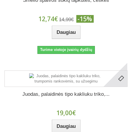
Smėlio spalvos šokių tapkutės, češkės
12,74€
-15%
14,99€
Daugiau
Turime vietoje įvairių dydžių
Juodas, palaidinės tipo kakliuku triko,...
19,00€
Daugiau