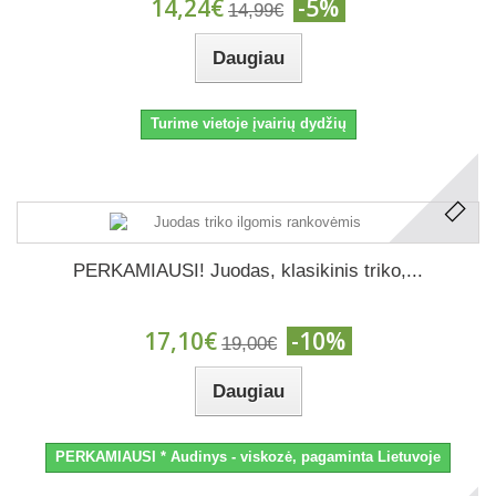
14,24€
-5%
14,99€
Daugiau
Turime vietoje įvairių dydžių
PERKAMIAUSI! Juodas, klasikinis triko,...
17,10€
-10%
19,00€
Daugiau
PERKAMIAUSI * Audinys - viskozė, pagaminta Lietuvoje