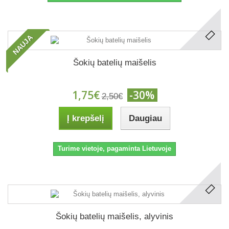
NAUJA
Šokių batelių maišelis
1,75€
-30%
2,50€
Į krepšelį
Daugiau
Turime vietoje, pagaminta Lietuvoje
Šokių batelių maišelis, alyvinis