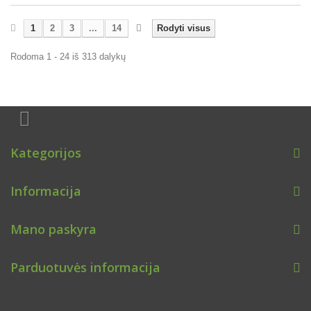
1
2
3
...
14
Rodyti visus
Rodoma 1 - 24 iš 313 dalykų
Kategorijos
Informacija
Mano paskyra
Parduotuvės informacija