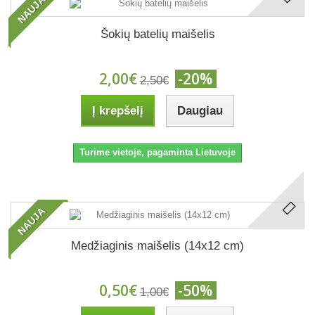
NAUJA
Šokių batelių maišelis
2,00€
-20%
2,50€
Į krepšelį
Daugiau
Turime vietoje, pagaminta Lietuvoje
NAUJA
Medžiaginis maišelis (14x12 cm)
0,50€
-50%
1,00€