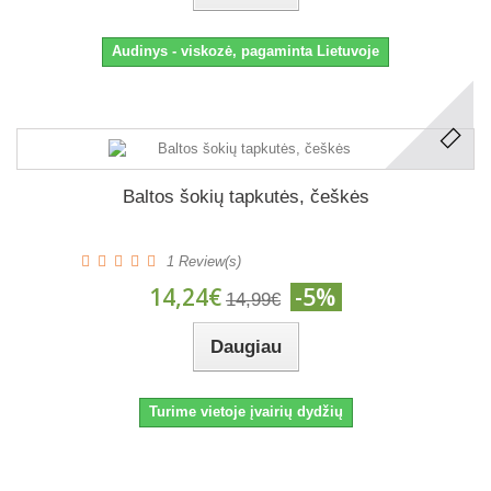
Audinys - viskozė, pagaminta Lietuvoje
Baltos šokių tapkutės, češkės
1
Review(s)
14,24€
-5%
14,99€
Daugiau
Turime vietoje įvairių dydžių