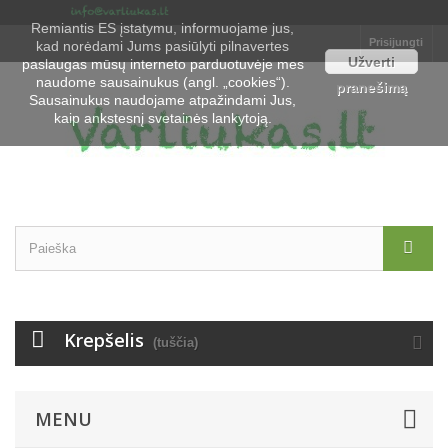
Remiantis ES įstatymu, informuojame jus,
Prisijungti
kad norėdami Jums pasiūlyti pilnavertes
Užverti
paslaugas mūsų interneto parduotuvėje mes
naudome sausainukus (angl. „cookies“).
pranešimą
Sausainukus naudojame atpažindami Jus,
kaip ankstesnį svetainės lankytoją.
Krepšelis
(tuščia)
MENU