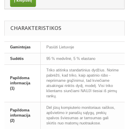
Į krepšelį
CHARAKTERISTIKOS
Gamintojas
Pasiūti Lietuvoje
Sudėtis
95 % medvilnė, 5 % elastano
Triko atitinka standartinius dydžius. Norime
pabrėžti, kad triko, kaip apatinio rūbo -
Papildoma
nepriimame grąžinimui, tad kviečiame
informacija
atsakingai rinktis dydį, modelį. Visi triko
(1)
klientams siunčiami NAUJI tiesiai iš pirmų
rankų.
Dėl jūsų kompiuterio monitoriaus raiškos,
Papildoma
apšvietimo ir panašių sąlygų, prekių
informacija
spalvos šviesumas ar tamsumas gali
(2)
skirtis nuo matomų nuotraukose.