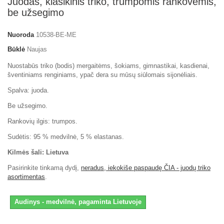
Juodas, klasikinis triko, trumpomis rankovėmis,
be užsegimo
Nuoroda
10538-BE-ME
Būklė
Naujas
Nuostabūs triko (bodis) mergaitėms, šokiams, gimnastikai, kasdienai,
šventiniams renginiams, ypač dera su mūsų siūlomais sijonėliais.
Spalva: juoda.
Be užsegimo.
Rankovių ilgis: trumpos.
Sudėtis: 95 % medvilnė, 5 % elastanas.
Kilmės šali: Lietuva
Pasirinkite tinkamą dydį,
neradus, iekokiše paspaudę ČIA - juodų triko
asortimentas
.
Audinys - medvilnė, pagaminta Lietuvoje