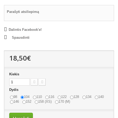
Parašyti atsiliepimą
Dalintis Facebook'e!
Spausdinti
18,50€
Kiekis
Dydis
98
104
110
116
122
128
134
140
146
152
158 (XS)
170 (M)