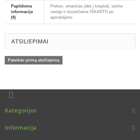
Papildoma
Prekes, einančias įdėti į krepšelį, turime
informacija
vietoje ir išsiunčiame IŠKARTO po
(4)
apmokėjimo.
ATSILIEPIMAI
Pateikite pirmą atsiliepimą
Kategorijos
Informacija