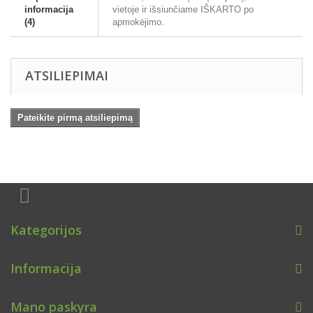
informacija
vietoje ir išsiunčiame IŠKARTO po
(4)
apmokėjimo.
ATSILIEPIMAI
Pateikite pirmą atsiliepimą
Kategorijos
Informacija
Mano paskyra