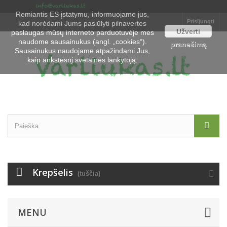
Remiantis ES įstatymu, informuojame jus,
Prisijungti
kad norėdami Jums pasiūlyti pilnavertes
Užverti
paslaugas mūsų interneto parduotuvėje mes
naudome sausainukus (angl. „cookies“).
pranešimą
Sausainukus naudojame atpažindami Jus,
kaip ankstesnį svetainės lankytoją.
Krepšelis
(tuščia)
MENU