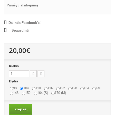
Parašyti atsiliepimą
Dalintis Facebook'e!
Spausdinti
20,00€
Kiekis
Dydis
98
104
110
116
122
128
134
140
146
152
164 (S)
170 (M)
Į krepšelį