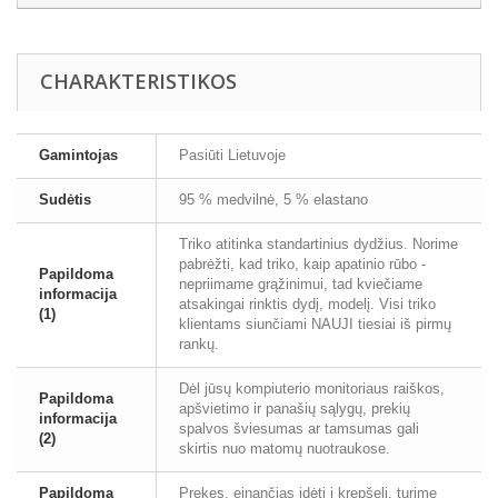
CHARAKTERISTIKOS
Gamintojas
Pasiūti Lietuvoje
Sudėtis
95 % medvilnė, 5 % elastano
Triko atitinka standartinius dydžius. Norime
pabrėžti, kad triko, kaip apatinio rūbo -
Papildoma
nepriimame grąžinimui, tad kviečiame
informacija
atsakingai rinktis dydį, modelį. Visi triko
(1)
klientams siunčiami NAUJI tiesiai iš pirmų
rankų.
Dėl jūsų kompiuterio monitoriaus raiškos,
Papildoma
apšvietimo ir panašių sąlygų, prekių
informacija
spalvos šviesumas ar tamsumas gali
(2)
skirtis nuo matomų nuotraukose.
Papildoma
Prekes, einančias įdėti į krepšelį, turime