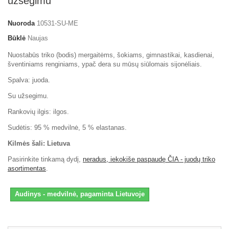
užsegimu
Nuoroda
10531-SU-ME
Būklė
Naujas
Nuostabūs triko (bodis) mergaitėms, šokiams, gimnastikai, kasdienai,
šventiniams renginiams, ypač dera su mūsų siūlomais sijonėliais.
Spalva: juoda.
Su užsegimu.
Rankovių ilgis: ilgos.
Sudėtis: 95 % medvilnė, 5 % elastanas.
Kilmės šali: Lietuva
Pasirinkite tinkamą dydį,
neradus, iekokiše paspaudę ČIA - juodų triko
asortimentas
.
Audinys - medvilnė, pagaminta Lietuvoje