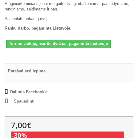
Proginiai/teminiai sijonai mergaitėms - gimtadieniams, pasirodymams,
renginiams, žaidimams ir pan.
Pasirinkite tinkamą dydį.
Rankų darbo, pagaminta Lietuvoje.
Turime vietoje, įvairūs dydžiai, pagaminta Lietuvoje
Parašyti atsiliepimą
Dalintis Facebook'e!
Spausdinti
7,00€
-30%