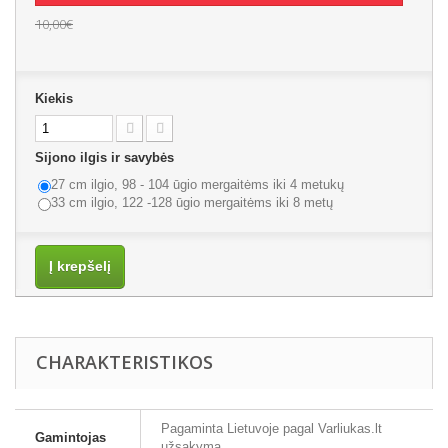
10,00€
Kiekis
Sijono ilgis ir savybės
27 cm ilgio, 98 - 104 ūgio mergaitėms iki 4 metukų
33 cm ilgio, 122 -128 ūgio mergaitėms iki 8 metų
Į krepšelį
CHARAKTERISTIKOS
Pagaminta Lietuvoje pagal Varliukas.lt
Gamintojas
užsakymą