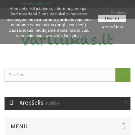
Remiantis ES įstatymu, informuojame jus,
Prisijungti
kad norėdami Jums pasiūlyti pilnavertes
Užverti
paslaugas mūsų interneto parduotuvėje mes
naudome sausainukus (angl. „cookies“).
pranešimą
Sausainukus naudojame atpažindami Jus,
kaip ankstesnį svetainės lankytoją.
Krepšelis
(tuščia)
MENU