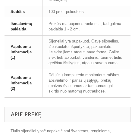
Sudėtis
100 proc. poliesteris
Išmatavimų
Prekės matuojamos rankomis, tad galima
paklaida
paklaida 1 - 2 cm.
Sijonėliai yra supakuoti. Gavę sijonėlius,
Papildoma
išpakuokite, išpurtykite, pakabinkite.
informacija
Leiskite jiems atgauti savo formą. Galite
(1)
šiek tiek apipurkšti vandeniu, tuomet tiulis
greičiau išsilygins, atgaus savo purumą.
Dėl jūsų kompiuterio monitoriaus raiškos,
Papildoma
apšvietimo ir panašių sąlygų, prekių
informacija
spalvos šviesumas ar tamsumas gali
(2)
skirtis nuo matomų nuotraukose.
APIE PREKĘ
Tiulio sijonėliai ypač nepakeičiami šventėms, renginiams,