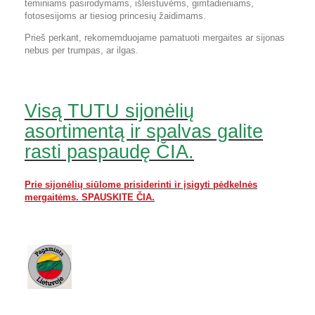
teminiams pasirodymams, išleistuvėms, gimtadieniams,
fotosesijoms ar tiesiog princesių žaidimams.
Prieš perkant, rekomemduojame pamatuoti mergaites ar sijonas
nebus per trumpas, ar ilgas.
Visą TUTU sijonėlių
asortimentą ir spalvas galite
rasti paspaudę ČIA.
Prie sijonėlių siūlome prisiderinti ir įsigyti pėdkelnės
mergaitėms. SPAUSKITE ČIA.