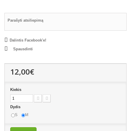
Parašyti atsiliepimą
Dalintis Facebook'e!
Spausdinti
12,00€
Kiekis
Dydis
S
M