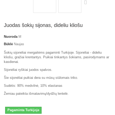
Juodas šokių sijonas, dideliu kliošu
Nuoroda
M
Būklė
Naujas
Šokių sijonėliai mergaitėms pagaminti Turkijoje. Sijonėliai - dideliu
kliošu, gražiai krentantys. Puikiai tinkantys šokiams, pasirodymams ar
kasdienai.
Sijonėliai ryškiai juodos spalvos.
Šie sijonėliai puikiai dera su mūsų siūlomais triko.
Sudėtis: 90% medvilnė, 10% elastanas
Žemiau pateikta išmatavimų/dydžių lentelė.
Pagaminta Turkijoje