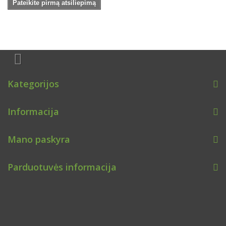
Pateikite pirmą atsiliepimą
Kategorijos
Informacija
Mano paskyra
Parduotuvės informacija