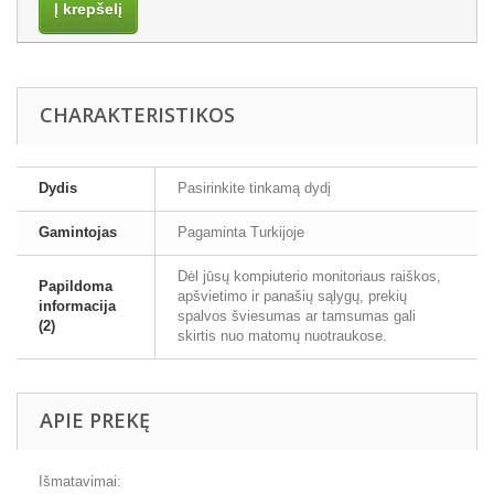
Į krepšelį
CHARAKTERISTIKOS
Dydis
Pasirinkite tinkamą dydį
Gamintojas
Pagaminta Turkijoje
Dėl jūsų kompiuterio monitoriaus raiškos,
Papildoma
apšvietimo ir panašių sąlygų, prekių
informacija
spalvos šviesumas ar tamsumas gali
(2)
skirtis nuo matomų nuotraukose.
APIE PREKĘ
Išmatavimai: