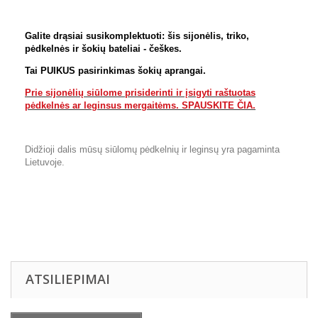
Galite drąsiai susikomplektuoti: šis sijonėlis, triko,
pėdkelnės ir šokių bateliai - češkes.
Tai PUIKUS pasirinkimas šokių aprangai.
Prie sijonėlių siūlome prisiderinti ir įsigyti raštuotas
pėdkelnės ar leginsus mergaitėms. SPAUSKITE ČIA.
Didžioji dalis mūsų siūlomų pėdkelnių ir leginsų yra pagaminta
Lietuvoje.
ATSILIEPIMAI