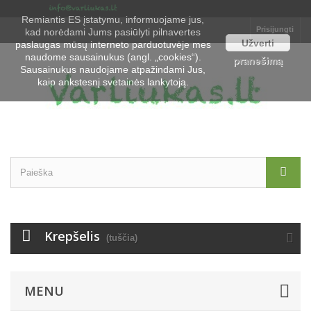
Remiantis ES įstatymu, informuojame jus,
Prisijungti
kad norėdami Jums pasiūlyti pilnavertes
Užverti
paslaugas mūsų interneto parduotuvėje mes
naudome sausainukus (angl. „cookies“).
pranešimą
Sausainukus naudojame atpažindami Jus,
kaip ankstesnį svetainės lankytoją.
Krepšelis
(tuščia)
MENU