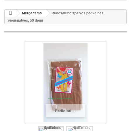
Mergaitėms
Rudos/kūno spalvos pėdkelnės,
vienspalvės, 50 denų
Padidinti