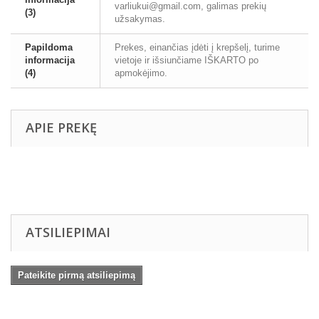
varliukui@gmail.com, galimas prekių
(3)
užsakymas.
Papildoma
Prekes, einančias įdėti į krepšelį, turime
informacija
vietoje ir išsiunčiame IŠKARTO po
(4)
apmokėjimo.
APIE PREKĘ
ATSILIEPIMAI
Pateikite pirmą atsiliepimą