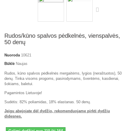
Rudos/kūno spalvos pėdkelnės, vienspalvės,
50 denų
Nuoroda
10621
Būklė
Naujas
Rudos, kūno spalvos pėdkelnės mergaitėms, lygios (neraštuotos), 50
denų. Tinka visoms progoms, pasirodymams, šventėms, kasdienai,
šokiams, baletui.
Pagamintos Lietuvoje!
Sudėtis: 82% poliamidas, 18% elastanas. 50 denų.
Jeigu abejojate dėl dydžio, rekomenduojame pirkti dydžiu
didesnes.
Galimi dydžiai nuo 110 iki 164