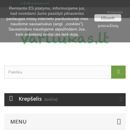
Remiantis ES įstatymu, informuojame jus,
Prisijungti
kad norėdami Jums pasiūlyti pilnavertes
Užverti
paslaugas mūsų interneto parduotuvėje mes
naudome sausainukus (angl. „cookies“).
pranešimą
Sausainukus naudojame atpažindami Jus,
kaip ankstesnį svetainės lankytoją.
Krepšelis
(tuščia)
MENU