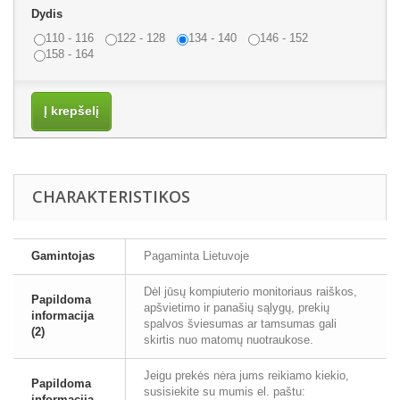
Dydis
110 - 116
122 - 128
134 - 140
146 - 152
158 - 164
Į krepšelį
CHARAKTERISTIKOS
Gamintojas
Pagaminta Lietuvoje
Dėl jūsų kompiuterio monitoriaus raiškos,
Papildoma
apšvietimo ir panašių sąlygų, prekių
informacija
spalvos šviesumas ar tamsumas gali
(2)
skirtis nuo matomų nuotraukose.
Jeigu prekės nėra jums reikiamo kiekio,
Papildoma
susisiekite su mumis el. paštu:
informacija