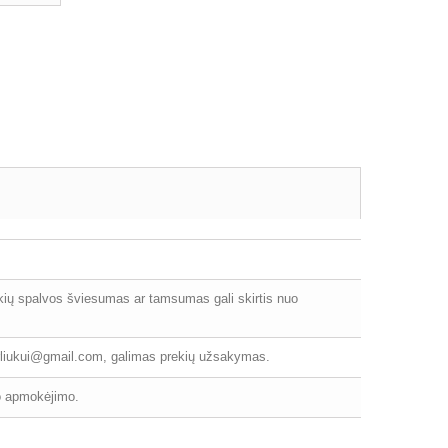
ekių spalvos šviesumas ar tamsumas gali skirtis nuo
varliukui@gmail.com, galimas prekių užsakymas.
po apmokėjimo.