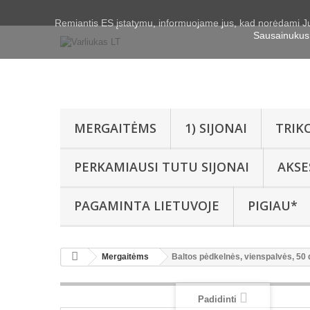
Remiantis ES įstatymu, informuojame jus, kad norėdami J
Sausainukus 
MERGAITĖMS
1) SIJONAI
TRIK
PERKAMIAUSI TUTU SIJONAI
AKSE
PAGAMINTA LIETUVOJE
PIGIAU*
Mergaitėms
Baltos pėdkelnės, vienspalvės, 50
Padidinti