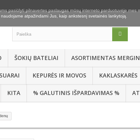
ums pasiūlyti pilnavertes paslaugas mūsų interneto parduotuvėje mes 
naudojame atpažindami Jus, kaip ankstesnį svetainės lankytoją.
O
ŠOKIŲ BATELIAI
ASORTIMENTAS MERGIN
SUARAI
KEPURĖS IR MOVOS
KAKLASKARĖS
KITA
% GALUTINIS IŠPARDAVIMAS %
AT
 denų