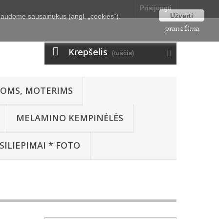
Prisijungti
Užverti
naudome sausainukus (angl. „cookies“).
pranešimą
Krepšelis
(tuščia)
OMS, MOTERIMS
MELAMINO KEMPINĖLĖS
SILIEPIMAI * FOTO