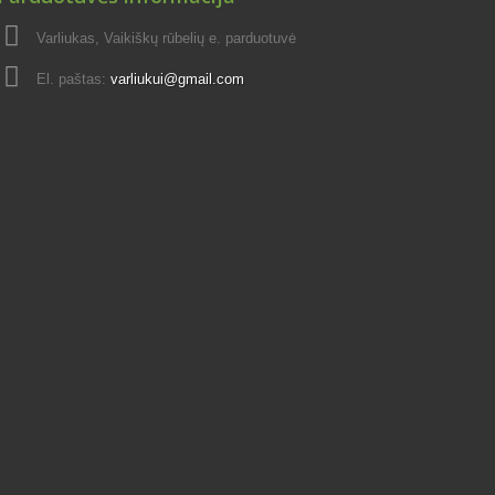
Varliukas, Vaikiškų rūbelių e. parduotuvė
El. paštas:
varliukui@gmail.com