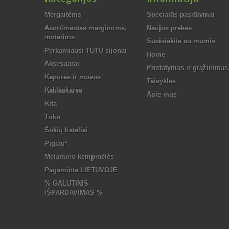
Mergaitėms
Specialūs pasiūlymai
Asortimentas merginoms,
Naujos prekės
moterims
Susisiekite su mumis
Perkamiausi TUTU sijonai
Home
Aksesuarai
Pristatymas ir grąžinimas
Kepurės ir movos
Taisyklės
Kaklaskarės
Apie mus
Kita
Triko
Šokių bateliai
Pigiau*
Melamino kempinėlės
Pagaminta LIETUVOJE
% GALUTINIS
IŠPARDAVIMAS %