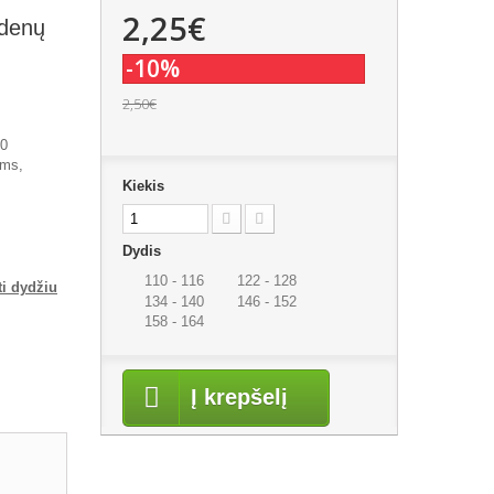
2,25€
 denų
-10%
2,50€
50
ėms,
Kiekis
Dydis
110 - 116
122 - 128
ti dydžiu
134 - 140
146 - 152
158 - 164
Į krepšelį