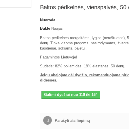
Baltos pėdkelnės, vienspalvės, 50
Nuoroda
Būklė
Naujas
Baltos pėdkelnės mergaitėms, lygios (neraštuotos), 
denų. Tinka visoms progoms, pasirodymams, švent
kasdienai, šokiams, baletui.
Pagamintos Lietuvoje!
Sudėtis: 82% poliamidas, 18% elastanas. 50 denų.
Jeigu abejojate dėl dydžio, rekomenduojame pirk
didesnes.
Galimi dydžiai nuo 110 iki 164
Parašyti atsiliepimą