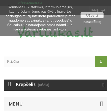
Remiantis ES įstatymu, informuojame jus,
Prisijungti
kad norėdami Jums pasiūlyti pilnavertes
Užverti
paslaugas mūsų interneto parduotuvėje mes
naudome sausainukus (angl. „cookies“).
pranešimą
Sausainukus naudojame atpažindami Jus,
kaip ankstesnį svetainės lankytoją.
Krepšelis
(tuščia)
MENU