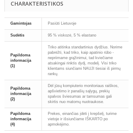
CHARAKTERISTIKOS
Gamintojas
Pasiūti Lietuvoje
Sudėtis
95 % viskozė, 5 % elastano
Triko atitinka standartinius dydžius. Norime
pabrėžti, kad triko, kaip apatinio rūbo -
Papildoma
nepriimame grąžinimui, tad kviečiame
informacija
atsakingai rinktis dydį, modelį. Visi triko
(1)
klientams siunčiami NAUJI tiesiai iš pirmų
rankų.
Dėl jūsų kompiuterio monitoriaus raiškos,
Papildoma
apšvietimo ir panašių sąlygų, prekių
informacija
spalvos šviesumas ar tamsumas gali
(2)
skirtis nuo matomų nuotraukose.
Papildoma
Prekes, einančias įdėti į krepšelį, turime
informacija
vietoje ir išsiunčiame IŠKARTO po
(4)
apmokėjimo.