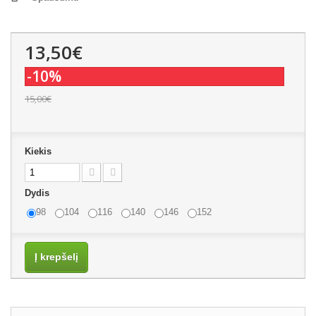
13,50€
-10%
15,00€
Kiekis
Dydis
98
104
116
140
146
152
Į krepšelį