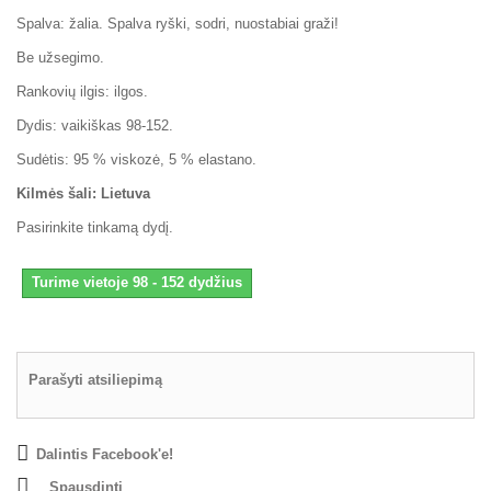
Spalva: žalia. Spalva ryški, sodri, nuostabiai graži!
Be užsegimo.
Rankovių ilgis: ilgos.
Dydis: vaikiškas 98-152.
Sudėtis: 95 % viskozė, 5 % elastano.
Kilmės šali: Lietuva
Pasirinkite tinkamą dydį.
Turime vietoje 98 - 152 dydžius
Parašyti atsiliepimą
Dalintis Facebook'e!
Spausdinti