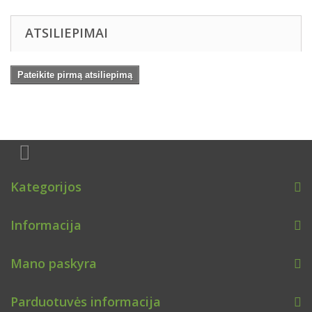
ATSILIEPIMAI
Pateikite pirmą atsiliepimą
Kategorijos
Informacija
Mano paskyra
Parduotuvės informacija