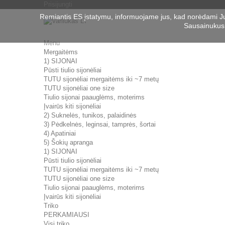
Prisijungti
Remiantis ES įstatymu, informuojame jus, kad norėdami J
Sausainukus 
Menu
Mergaitėms
1) SIJONAI
Pūsti tiulio sijonėliai
TUTU sijonėliai mergaitėms iki ~7 metų
TUTU sijonėliai one size
Tiulio sijonai paauglėms, moterims
Įvairūs kiti sijonėliai
2) Suknelės, tunikos, palaidinės
3) Pėdkelnės, leginsai, tamprės, šortai
4) Apatiniai
5) Šokių apranga
1) SIJONAI
Pūsti tiulio sijonėliai
TUTU sijonėliai mergaitėms iki ~7 metų
TUTU sijonėliai one size
Tiulio sijonai paauglėms, moterims
Įvairūs kiti sijonėliai
Triko
PERKAMIAUSI
Visi triko