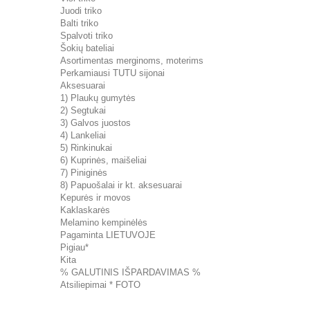
Juodi triko
Balti triko
Spalvoti triko
Šokių bateliai
Asortimentas merginoms, moterims
Perkamiausi TUTU sijonai
Aksesuarai
1) Plaukų gumytės
2) Segtukai
3) Galvos juostos
4) Lankeliai
5) Rinkinukai
6) Kuprinės, maišeliai
7) Piniginės
8) Papuošalai ir kt. aksesuarai
Kepurės ir movos
Kaklaskarės
Melamino kempinėlės
Pagaminta LIETUVOJE
Pigiau*
Kita
% GALUTINIS IŠPARDAVIMAS %
Atsiliepimai * FOTO