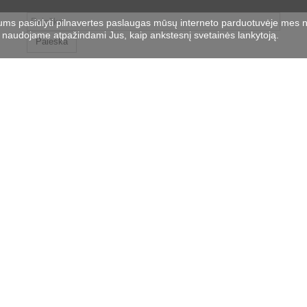
ums pasiūlyti pilnavertes paslaugas mūsų interneto parduotuvėje mes 
naudojame atpažindami Jus, kaip ankstesnį svetainės lankytoją.
Paieška