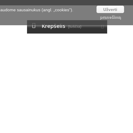
Užverti
naudome sausainukus (angl. „cookies“).
pranešimą
Krepšelis
(tuščia)