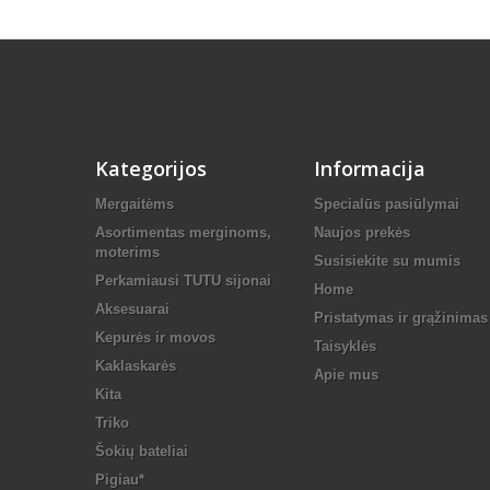
Kategorijos
Informacija
Mergaitėms
Specialūs pasiūlymai
Asortimentas merginoms,
Naujos prekės
moterims
Susisiekite su mumis
Perkamiausi TUTU sijonai
Home
Aksesuarai
Pristatymas ir grąžinimas
Kepurės ir movos
Taisyklės
Kaklaskarės
Apie mus
Kita
Triko
Šokių bateliai
Pigiau*