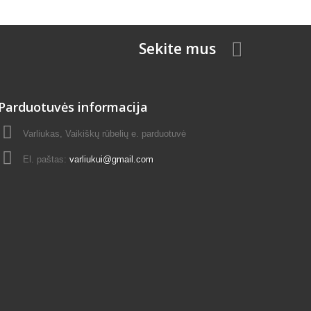
Sekite mus
Parduotuvės informacija
Varliukas, Vaikiškų rūbelių e. parduotuvė
El. paštas:
varliukui@gmail.com