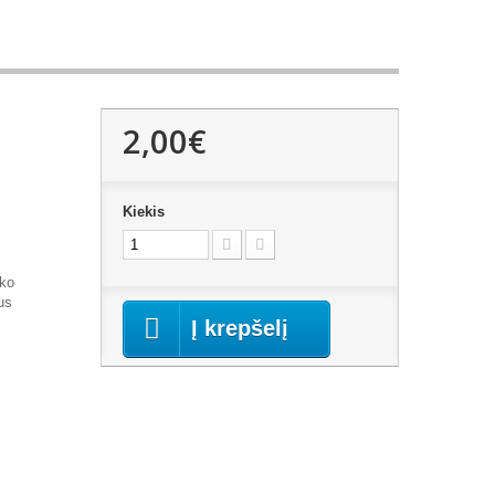
2,00€
Kiekis
uko
us
Į krepšelį