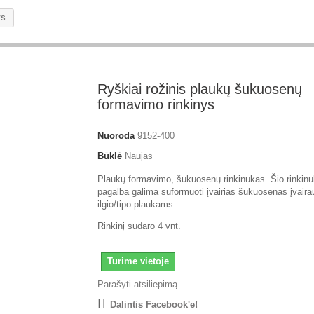
ys
Ryškiai rožinis plaukų šukuosenų
formavimo rinkinys
Nuoroda
9152-400
Būklė
Naujas
Plaukų formavimo, šukuosenų rinkinukas. Šio rinkin
pagalba galima suformuoti įvairias šukuosenas įvaira
ilgio/tipo plaukams.
Rinkinį sudaro 4 vnt.
Turime vietoje
Parašyti atsiliepimą
Dalintis Facebook'e!