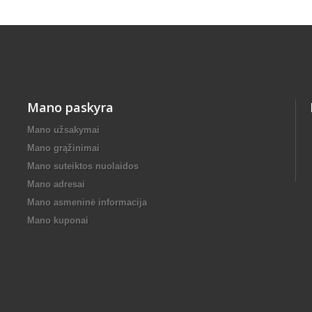
Mano paskyra
Mano užsakymai
Mano grąžinimai
Mano suteiktos nuolaidos
Mano adresai
Mano asmeninė informacija
Mano kuponai