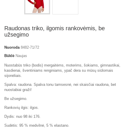
Raudonas triko, ilgomis rankovėmis, be
užsegimo
Nuoroda
8482-71/72
Būklė
Naujas
Nuostabūs triko (bodis) mergaitėms, moterims, šokiams, gimnastikai,
kasdienai, šventiniams renginiams, ypač dera su mūsų siūlomais
sijonėliais.
Spalva: raudona. Spalva tonu tamsesnė, nei skaisčiai raudona, bet
nuostabiai graži!
Be užsegimo.
Rankovių ilgis: ilgos.
Dydis: nuo 98 iki 176.
Sudėtis: 95 % medvilnė, 5 % elastano.