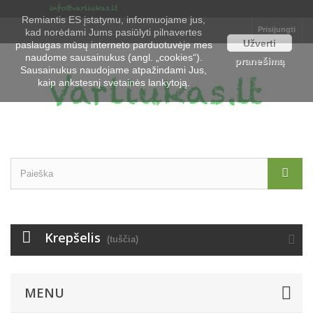
Remiantis ES įstatymu, informuojame jus,
Prisijungti
kad norėdami Jums pasiūlyti pilnavertes
Užverti
paslaugas mūsų interneto parduotuvėje mes
naudome sausainukus (angl. „cookies“).
pranešimą
Sausainukus naudojame atpažindami Jus,
kaip ankstesnį svetainės lankytoją.
Krepšelis
(tuščia)
MENU