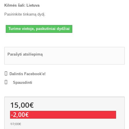
Kilmės šali: Lietuva
Pasirinkite tinkamą dydį.
Turime vietoje, paskutiniai dydžiai
Parašyti atsiliepimą
Dalintis Facebook'e!
Spausdinti
15,00€
-2,00€
17,00€