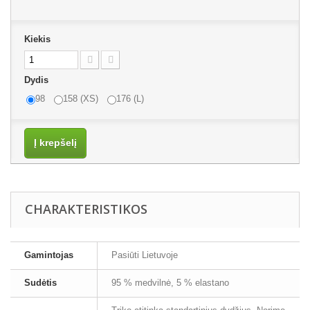
Kiekis
Dydis
98
158 (XS)
176 (L)
Į krepšelį
CHARAKTERISTIKOS
Gamintojas
Pasiūti Lietuvoje
Sudėtis
95 % medvilnė, 5 % elastano