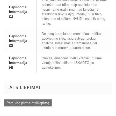
Triko atitinka standartinius dydžius. Norime
pabrėžti, kad triko, kaip apatinio rūbo -
Papildoma
nepriimame grąžinimui, tad kviečiame
informacija
atsakingai rinktis dydį, modelį. Visi triko
(1)
klientams siunčiami NAUJI tiesiai iš pirmų
rankų.
Dėl jūsų kompiuterio monitoriaus raiškos,
Papildoma
apšvietimo ir panašių sąlygų, prekių
informacija
spalvos šviesumas ar tamsumas gali
(2)
skirtis nuo matomų nuotraukose.
Papildoma
Prekes, einančias įdėti į krepšelį, turime
informacija
vietoje ir išsiunčiame IŠKARTO po
(4)
apmokėjimo.
ATSILIEPIMAI
Pateikite pirmą atsiliepimą