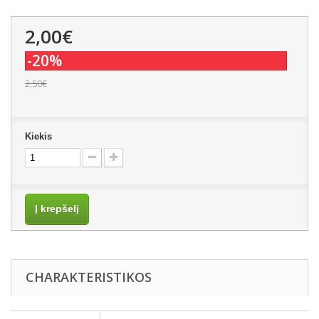
2,00€
-20%
2,50€
Kiekis
Į krepšelį
CHARAKTERISTIKOS