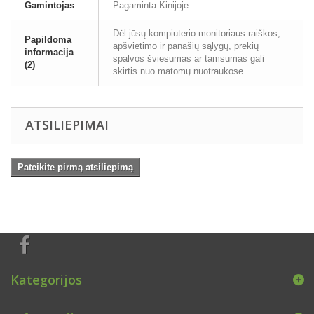
Gamintojas
Pagaminta Kinijoje
Dėl jūsų kompiuterio monitoriaus raiškos,
Papildoma
apšvietimo ir panašių sąlygų, prekių
informacija
spalvos šviesumas ar tamsumas gali
(2)
skirtis nuo matomų nuotraukose.
ATSILIEPIMAI
Pateikite pirmą atsiliepimą
Kategorijos