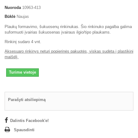
Nuoroda
10963-413
Būklė
Naujas
Plaukų formavimo, šukuosenų rinkinukas. Šio rinkinuko pagalba galima
suformuoti įvairias šukuosenas įvairaus ilgio/tipo plaukams.
Rinkinį sudaro 4 vnt.
Aksesuaro rinkinys neturi popierinės pakuotės, viskas sudėta į plastikinį
maišėlį.
Turime vietoje
Parašyti atsiliepimą
Dalintis Facebook'e!
Spausdinti