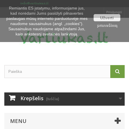
Remiantis ES įstatymu, informuojame jus,
Prisijungti
kad norėdami Jums pasiūlyti pilnavertes
Užverti
paslaugas mūsų interneto parduotuvėje mes
naudome sausainukus (angl. „cookies“).
pranešimą
Sausainukus naudojame atpažindami Jus,
kaip ankstesnį svetainės lankytoją.
Krepšelis
(tuščia)
MENU