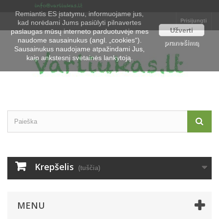
Remiantis ES įstatymu, informuojame jus,
Prisijungti
kad norėdami Jums pasiūlyti pilnavertes
Užverti
paslaugas mūsų interneto parduotuvėje mes
naudome sausainukus (angl. „cookies“).
pranešimą
Sausainukus naudojame atpažindami Jus,
kaip ankstesnį svetainės lankytoją.
Krepšelis
(tuščia)
MENU