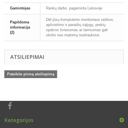
Gamintojas
Rankų darbo, pagaminta Lietuvoje
Dėl jūsų kompiuterio monitoriaus raiškos,
Papildoma
apšvietimo ir panašių sąlygų, prekių
informacija
spalvos šviesumas ar tamsumas gali
(2)
skirtis nuo matomų nuotraukose.
ATSILIEPIMAI
Pateikite pirmą atsiliepimą
Kategorijos