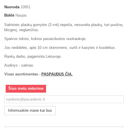
Nuoroda
10951
Būklė
Naujas
Satininės plaukų gumytės (3 vnt) nepeša, nesuvelia plaukų, turi puošnų
blizgesį, neglamžios.
Spalvos tokios, kokios pavaizduotos nuotraukoje.
Jos nedidelės, apie 10 cm skersmens, suriš ir kasytes ir kuodelius.
Rankų darbo, pagaminta Lietuvoje.
Audinys - satinas.
Visas asortimentas -
PASPAUDUS ČIA.
Šiuo metu neturime
Informuokite mane kai bus