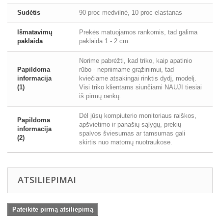
Sudėtis
90 proc medvilnė, 10 proc elastanas
Išmatavimų
Prekės matuojamos rankomis, tad galima
paklaida
paklaida 1 - 2 cm.
Norime pabrėžti, kad triko, kaip apatinio
Papildoma
rūbo - nepriimame grąžinimui, tad
informacija
kviečiame atsakingai rinktis dydį, modelį.
(1)
Visi triko klientams siunčiami NAUJI tiesiai
iš pirmų rankų.
Dėl jūsų kompiuterio monitoriaus raiškos,
Papildoma
apšvietimo ir panašių sąlygų, prekių
informacija
spalvos šviesumas ar tamsumas gali
(2)
skirtis nuo matomų nuotraukose.
ATSILIEPIMAI
Pateikite pirmą atsiliepimą