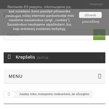
Prisijungti
Remiantis ES įstatymu, informuojame jus,
kad norėdami Jums pasiūlyti pilnavertes
Užverti
paslaugas mūsų interneto parduotuvėje mes
naudome sausainukus (angl. „cookies“).
pranešimą
Sausainukus naudojame atpažindami Jus,
kaip ankstesnį svetainės lankytoją.
Krepšelis
(tuščia)
MENU
Juodas triko, trumpomis rankovėmis, be užsegimo