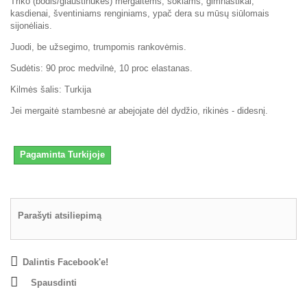
Triko (bodis/glaustinukės) mergaitėms, šokiams, gimnastikai,
kasdienai, šventiniams renginiams, ypač dera su mūsų siūlomais
sijonėliais.
Juodi, be užsegimo, trumpomis rankovėmis.
Sudėtis: 90 proc medvilnė, 10 proc elastanas.
Kilmės šalis: Turkija
Jei mergaitė stambesnė ar abejojate dėl dydžio, rikinės - didesnį.
Pagaminta Turkijoje
Parašyti atsiliepimą
Dalintis Facebook'e!
Spausdinti