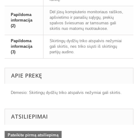
Dėl jūsų kompiuterio monitoriaus raiškos,
Papildoma
apšvietimo ir panašių sąlygų, prekių
informacija
spalvos šviesumas ar tamsumas gali
(2)
skirtis nuo matomų nuotraukose.
Papildoma
Skirtingų dydžių triko atspalvis nežymiai
informacija
gali skirtis, nes triko siųsti iš skirtingų
(3)
partijų audino.
APIE PREKĘ
Dėmesio: Skirtingų dydžių triko atspalvis nežymiai gali skirtis.
ATSILIEPIMAI
Pateikite pirmą atsiliepimą