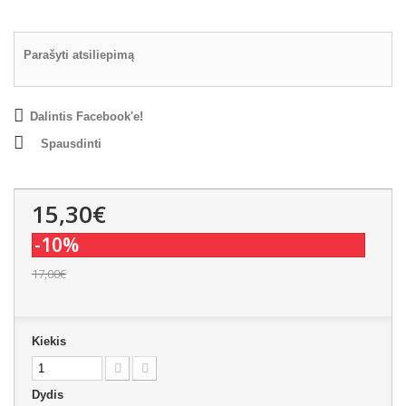
Parašyti atsiliepimą
Dalintis Facebook'e!
Spausdinti
15,30€
-10%
17,00€
Kiekis
Dydis