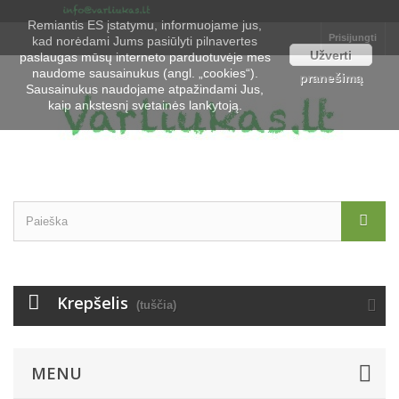
Remiantis ES įstatymu, informuojame jus,
Prisijungti
kad norėdami Jums pasiūlyti pilnavertes
Užverti
paslaugas mūsų interneto parduotuvėje mes
naudome sausainukus (angl. „cookies“).
pranešimą
Sausainukus naudojame atpažindami Jus,
kaip ankstesnį svetainės lankytoją.
Krepšelis
(tuščia)
MENU