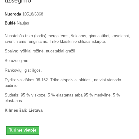
užsegimo
Nuoroda
10518/6368
Būklė
Naujas
Nuostabūs triko (bodis) mergaitėms, šokiams, gimnastikai, kasdienai,
šventiniams renginiams. Triko klasikinio stiliaus iškirpte.
Spalva: ryškiai rožinė, nuostabiai graži!
Be užsegimo.
Rankovių ilgis: ilgos.
Dydis: vaikiškas 98-152. Triko atspalviai skiriasi, ne visi vienodo
audinio.
Sudėtis: 95 % viskozė, 5 % elastanas arba 95 % medvilnė, 5 %
elastanas.
Kilmės šali: Lietuva
Turime vietoje