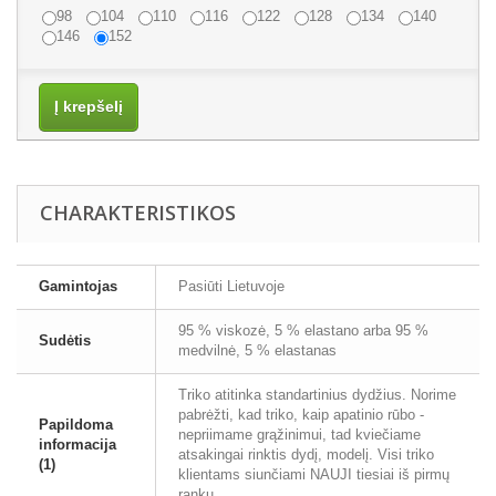
98
104
110
116
122
128
134
140
146
152
Į krepšelį
CHARAKTERISTIKOS
Gamintojas
Pasiūti Lietuvoje
95 % viskozė, 5 % elastano arba 95 %
Sudėtis
medvilnė, 5 % elastanas
Triko atitinka standartinius dydžius. Norime
pabrėžti, kad triko, kaip apatinio rūbo -
Papildoma
nepriimame grąžinimui, tad kviečiame
informacija
atsakingai rinktis dydį, modelį. Visi triko
(1)
klientams siunčiami NAUJI tiesiai iš pirmų
rankų.