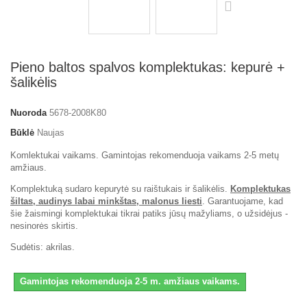
Pieno baltos spalvos komplektukas: kepurė +
šalikėlis
Nuoroda
5678-2008K80
Būklė
Naujas
Komlektukai vaikams. Gamintojas rekomenduoja vaikams 2-5 metų
amžiaus.
Komplektuką sudaro kepurytė su raištukais ir šalikėlis.
Komplektukas
šiltas, audinys labai minkštas, malonus liesti
. Garantuojame, kad
šie žaismingi komplektukai tikrai patiks jūsų mažyliams, o užsidėjus -
nesinorės skirtis.
Sudėtis: akrilas.
Gamintojas rekomenduoja 2-5 m. amžiaus vaikams.