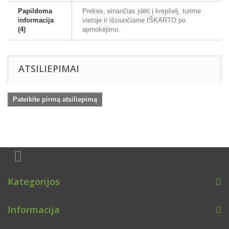
Papildoma
Prekes, einančias įdėti į krepšelį, turime
informacija
vietoje ir išsiunčiame IŠKARTO po
(4)
apmokėjimo.
ATSILIEPIMAI
Pateikite pirmą atsiliepimą
Kategorijos
Informacija