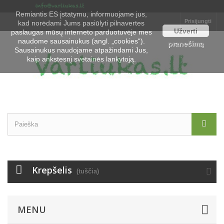
Remiantis ES įstatymu, informuojame jus,
Prisijungti
kad norėdami Jums pasiūlyti pilnavertes
Užverti
paslaugas mūsų interneto parduotuvėje mes
naudome sausainukus (angl. „cookies“).
pranešimą
Sausainukus naudojame atpažindami Jus,
kaip ankstesnį svetainės lankytoją.
Krepšelis
(tuščia)
MENU