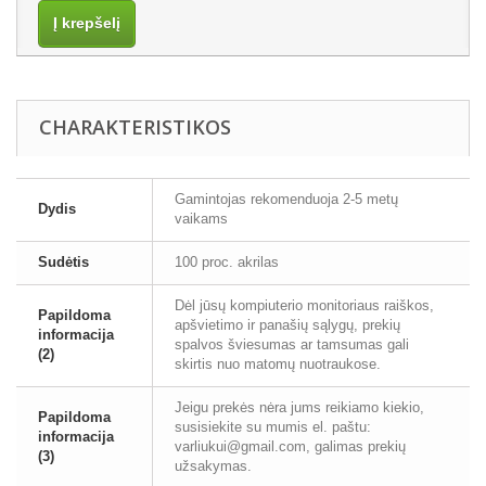
Į krepšelį
CHARAKTERISTIKOS
Gamintojas rekomenduoja 2-5 metų
Dydis
vaikams
Sudėtis
100 proc. akrilas
Dėl jūsų kompiuterio monitoriaus raiškos,
Papildoma
apšvietimo ir panašių sąlygų, prekių
informacija
spalvos šviesumas ar tamsumas gali
(2)
skirtis nuo matomų nuotraukose.
Jeigu prekės nėra jums reikiamo kiekio,
Papildoma
susisiekite su mumis el. paštu:
informacija
varliukui@gmail.com, galimas prekių
(3)
užsakymas.