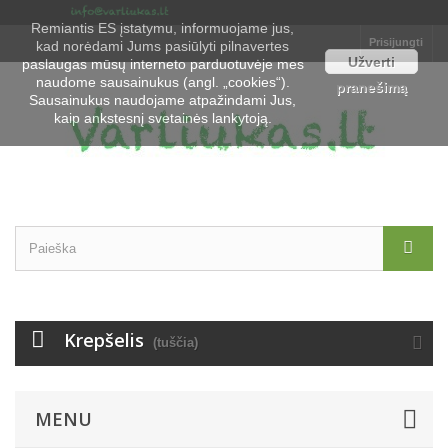
Remiantis ES įstatymu, informuojame jus,
Prisijungti
kad norėdami Jums pasiūlyti pilnavertes
Užverti
paslaugas mūsų interneto parduotuvėje mes
naudome sausainukus (angl. „cookies“).
pranešimą
Sausainukus naudojame atpažindami Jus,
kaip ankstesnį svetainės lankytoją.
Krepšelis
(tuščia)
MENU