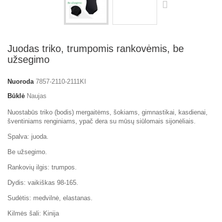
Juodas triko, trumpomis rankovėmis, be
užsegimo
Nuoroda
7857-2110-2111KI
Būklė
Naujas
Nuostabūs triko (bodis) mergaitėms, šokiams, gimnastikai, kasdienai,
šventiniams renginiams, ypač dera su mūsų siūlomais sijonėliais.
Spalva: juoda.
Be užsegimo.
Rankovių ilgis: trumpos.
Dydis: vaikiškas 98-165.
Sudėtis: medvilnė, elastanas.
Kilmės šali: Kinija