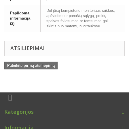
Dėl jūsų kompiuterio monitoriaus raiškos,
Papildoma
apšvietimo ir panašių sąlygų, prekių
informacija
spalvos šviesumas ar tamsumas gali
(2)
skirtis nuo matomų nuotraukose.
ATSILIEPIMAI
Pateikite pirmą atsiliepimą
Kategorijos
Informacija