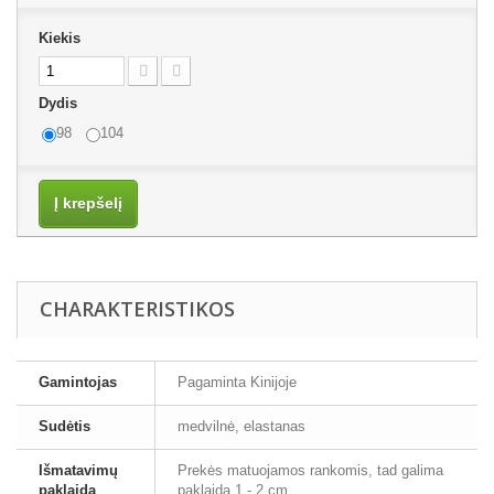
Kiekis
Dydis
98
104
Į krepšelį
CHARAKTERISTIKOS
Gamintojas
Pagaminta Kinijoje
Sudėtis
medvilnė, elastanas
Išmatavimų
Prekės matuojamos rankomis, tad galima
paklaida
paklaida 1 - 2 cm.