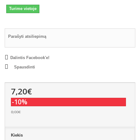
Turime vietoje
Parašyti atsiliepimą
Dalintis Facebook'e!
Spausdinti
7,20€
-10%
8,00€
Kiekis