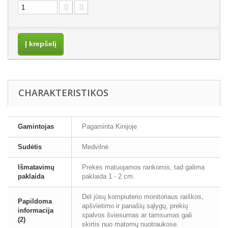
Į krepšelį
CHARAKTERISTIKOS
Gamintojas
Pagaminta Kinijoje
Sudėtis
Medvilnė
Išmatavimų
Prekės matuojamos rankomis, tad galima
paklaida
paklaida 1 - 2 cm.
Dėl jūsų kompiuterio monitoriaus raiškos,
Papildoma
apšvietimo ir panašių sąlygų, prekių
informacija
spalvos šviesumas ar tamsumas gali
(2)
skirtis nuo matomų nuotraukose.