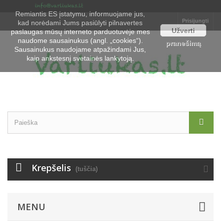
Remiantis ES įstatymu, informuojame jus,
Prisijungti
kad norėdami Jums pasiūlyti pilnavertes
Užverti
paslaugas mūsų interneto parduotuvėje mes
naudome sausainukus (angl. „cookies“).
pranešimą
Sausainukus naudojame atpažindami Jus,
kaip ankstesnį svetainės lankytoją.
Krepšelis
(tuščia)
MENU