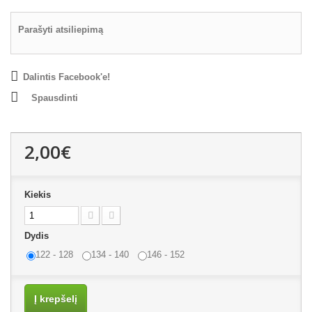
Parašyti atsiliepimą
Dalintis Facebook'e!
Spausdinti
2,00€
Kiekis
Dydis
122 - 128
134 - 140
146 - 152
Į krepšelį