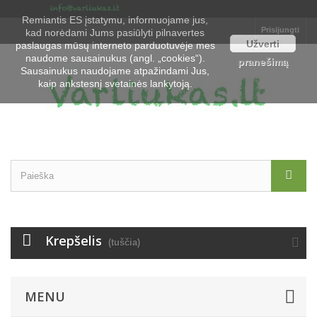
Remiantis ES įstatymu, informuojame jus,
Prisijungti
kad norėdami Jums pasiūlyti pilnavertes
Užverti
paslaugas mūsų interneto parduotuvėje mes
naudome sausainukus (angl. „cookies“).
pranešimą
Sausainukus naudojame atpažindami Jus,
kaip ankstesnį svetainės lankytoją.
Krepšelis
(tuščia)
MENU