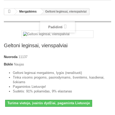
Mergaitėms
Geltoni leginsai, vienspalviai
Padidinti
Geltoni leginsai, vienspalviai
Nuoroda
11137
Būklė
Naujas
Geltoni leginsai mergaitėms, lygūs (neraštuoti)
Tinka visoms progoms, pasirodymams, šventėms, kasdienai,
šokiams
Pagamintos Lietuvoje!
Sudėtis: 91% poliamidas, 9% elastanas
Turime vietoje, įvairūs dydžiai, pagaminta Lietuvoje