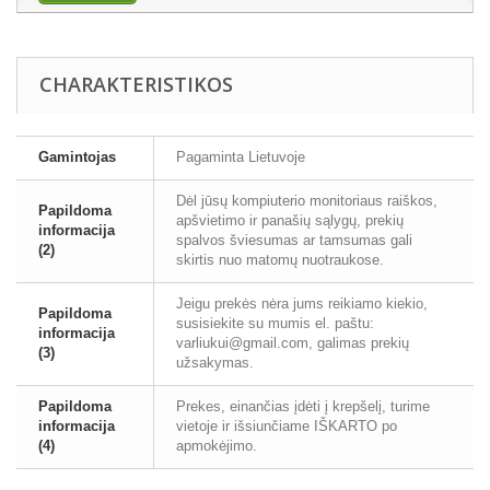
CHARAKTERISTIKOS
Gamintojas
Pagaminta Lietuvoje
Dėl jūsų kompiuterio monitoriaus raiškos,
Papildoma
apšvietimo ir panašių sąlygų, prekių
informacija
spalvos šviesumas ar tamsumas gali
(2)
skirtis nuo matomų nuotraukose.
Jeigu prekės nėra jums reikiamo kiekio,
Papildoma
susisiekite su mumis el. paštu:
informacija
varliukui@gmail.com, galimas prekių
(3)
užsakymas.
Papildoma
Prekes, einančias įdėti į krepšelį, turime
informacija
vietoje ir išsiunčiame IŠKARTO po
(4)
apmokėjimo.