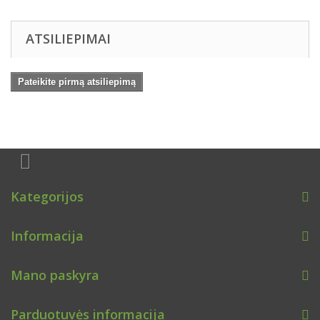
ATSILIEPIMAI
Pateikite pirmą atsiliepimą
Kategorijos
Informacija
Mano paskyra
Parduotuvės informacija