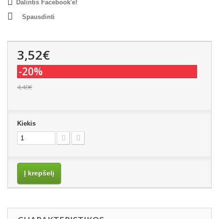
Dalintis Facebook'e!
Spausdinti
3,52€
-20%
4,40€
Kiekis
Į krepšelį