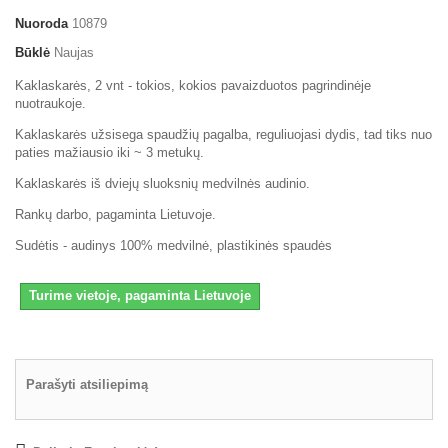
Nuoroda
10879
Būklė
Naujas
Kaklaskarės, 2 vnt - tokios, kokios pavaizduotos pagrindinėje
nuotraukoje.
Kaklaskarės užsisega spaudžių pagalba, reguliuojasi dydis, tad tiks nuo
paties mažiausio iki ~ 3 metukų.
Kaklaskarės iš dviejų sluoksnių medvilnės audinio.
Rankų darbo, pagaminta Lietuvoje.
Sudėtis - audinys 100% medvilnė, plastikinės spaudės
Turime vietoje, pagaminta Lietuvoje
Parašyti atsiliepimą