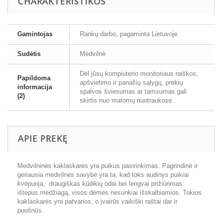
CHARAKTERISTIKOS
Gamintojas
Rankų darbo, pagaminta Lietuvoje
Sudėtis
Medvilnė
Dėl jūsų kompiuterio monitoriaus raiškos,
Papildoma
apšvietimo ir panašių sąlygų, prekių
informacija
spalvos šviesumas ar tamsumas gali
(2)
skirtis nuo matomų nuotraukose.
APIE PREKĘ
Medvilninės kaklaskarės yra
puikus pasirinkimas.
Pagrindinė ir
geriausia medvilnės savybė yra ta, kad toks audinys puikiai
kvėpuoja, draugiškas kūdikių odai bei lengvai prižiūrimas:
ištepus medžiagą, visos dėmės nesunkiai išskalbiamios. Tokios
kaklaskarės yra patvarios, o įvairūs vaikiški raštai dar ir
puošnūs.