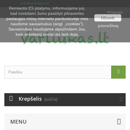
Remiantis ES įstatymu, informuojame jus,
Prisijungti
kad norėdami Jums pasiūlyti pilnavertes
Užverti
paslaugas mūsų interneto parduotuvėje mes
naudome sausainukus (angl. „cookies“).
pranešimą
Sausainukus naudojame atpažindami Jus,
kaip ankstesnį svetainės lankytoją.
Krepšelis
(tuščia)
MENU